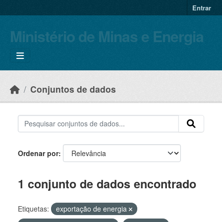
Skip to main content
Entrar
Ministério de Minas e Energia
Conjuntos de dados
Ordenar por
1 conjunto de dados encontrado
Etiquetas:
exportação de energia