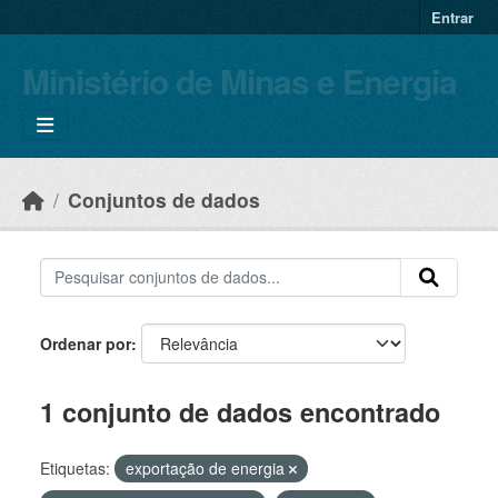
Skip to main content
Entrar
Ministério de Minas e Energia
Conjuntos de dados
Ordenar por
1 conjunto de dados encontrado
Etiquetas:
exportação de energia