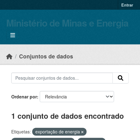
Skip to main content
Entrar
Ministério de Minas e Energia
Conjuntos de dados
Ordenar por
1 conjunto de dados encontrado
Etiquetas:
exportação de energia