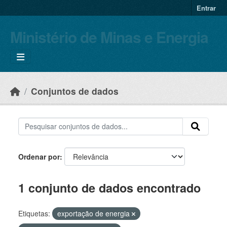
Skip to main content
Entrar
Ministério de Minas e Energia
Conjuntos de dados
Ordenar por
1 conjunto de dados encontrado
Etiquetas:
exportação de energia