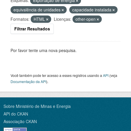
Etiquetas:
exportação de energia
equivalência de unidades
capacidade instalada
Formatos:
HTML
Licenças:
other-open
Filtrar Resultados
Por favor tente uma nova pesquisa.
Você também pode ter acesso a esses registros usando a
API
(veja
Documentação da API
).
Sobre Ministério de Minas e Energia
API do CKAN
Associação CKAN