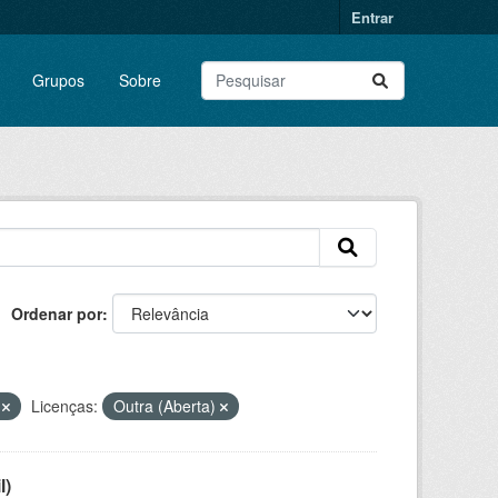
Entrar
Grupos
Sobre
Ordenar por
a
Licenças:
Outra (Aberta)
l)