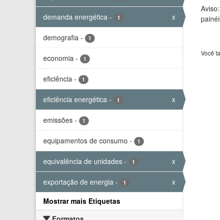
Aviso
demanda energética
-
x
1
painéi
demografia
-
1
Você t
economia
-
1
eficiência
-
1
eficiência energética
-
x
1
emissões
-
1
equipamentos de consumo
-
1
equivalência de unidades
-
x
1
exportação de energia
-
x
1
Mostrar mais Etiquetas
Formatos