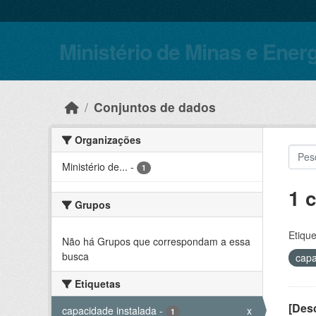
Skip to main content
Ministério de Minas e Ener
Conjuntos de dados
Organizações
Ministério de...
-
1
1 
Grupos
Etique
Não há Grupos que correspondam a essa
busca
capa
Etiquetas
[Desc
capacidade instalada
-
x
1