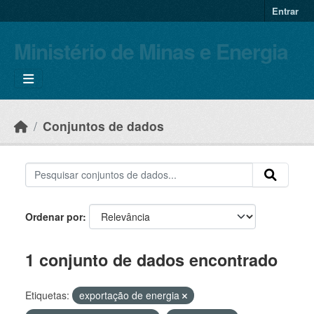
Skip to main content
Entrar
Ministério de Minas e Energia
Conjuntos de dados
Ordenar por
1 conjunto de dados encontrado
Etiquetas:
exportação de energia