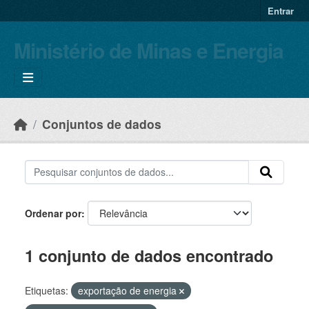
Skip to main content
Entrar
Ministério de Minas e Energia
Conjuntos de dados
Ordenar por
1 conjunto de dados encontrado
Etiquetas:
exportação de energia