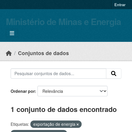
Skip to main content
Entrar
Ministério de Minas e Energia
Conjuntos de dados
Ordenar por
1 conjunto de dados encontrado
Etiquetas:
exportação de energia