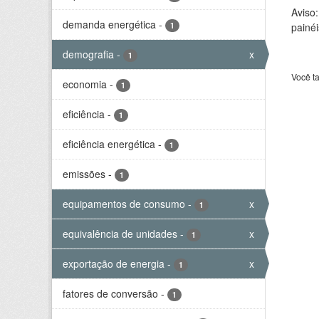
Aviso
demanda energética
-
1
painéi
demografia
-
x
1
Você t
economia
-
1
eficiência
-
1
eficiência energética
-
1
emissões
-
1
equipamentos de consumo
-
x
1
equivalência de unidades
-
x
1
exportação de energia
-
x
1
fatores de conversão
-
1