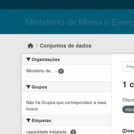
Skip to main content
Ministério de Minas e Ener
Conjuntos de dados
Organizações
Ministério de...
-
1
1 
Grupos
Etique
Não há Grupos que correspondam a essa
busca
equ
Etiquetas
[Desc
capacidade instalada
-
1