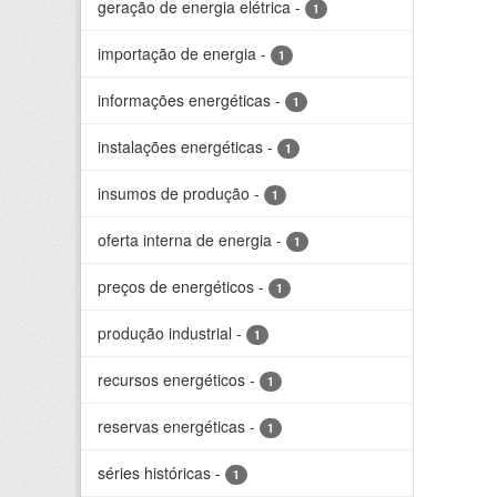
geração de energia elétrica
-
1
importação de energia
-
1
informações energéticas
-
1
instalações energéticas
-
1
insumos de produção
-
1
oferta interna de energia
-
1
preços de energéticos
-
1
produção industrial
-
1
recursos energéticos
-
1
reservas energéticas
-
1
séries históricas
-
1