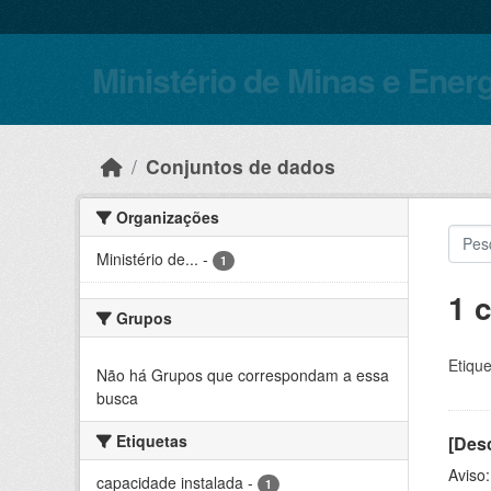
Skip to main content
Ministério de Minas e Ener
Conjuntos de dados
Organizações
Ministério de...
-
1
1 
Grupos
Etique
Não há Grupos que correspondam a essa
busca
Etiquetas
[Desc
Aviso
capacidade instalada
-
1