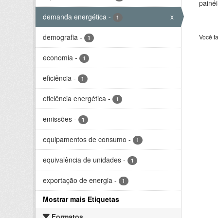
painéi
demanda energética
-
x
1
demografia
-
Você t
1
economia
-
1
eficiência
-
1
eficiência energética
-
1
emissões
-
1
equipamentos de consumo
-
1
equivalência de unidades
-
1
exportação de energia
-
1
Mostrar mais Etiquetas
Formatos