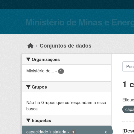
Skip to main content
Ministério de Minas e Ener
Conjuntos de dados
Organizações
Ministério de...
-
1
1 
Grupos
Etique
Não há Grupos que correspondam a essa
busca
capa
Etiquetas
[Desc
capacidade instalada
-
x
1