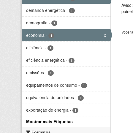
Aviso
demanda energética
-
1
painéi
demografia
-
1
Você t
economia
-
x
1
eficiência
-
1
eficiência energética
-
1
emissões
-
1
equipamentos de consumo
-
1
equivalência de unidades
-
1
exportação de energia
-
1
Mostrar mais Etiquetas
Formatos