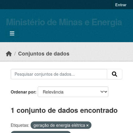
Skip to main content
Entrar
Ministério de Minas e Energia
Conjuntos de dados
Ordenar por
1 conjunto de dados encontrado
Etiquetas:
geração de energia elétrica