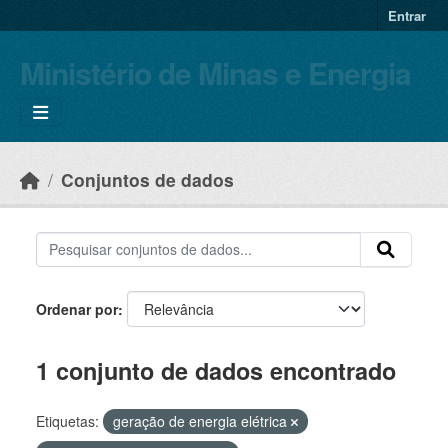
Skip to main content
Entrar
Ministério de Minas e Energia
Conjuntos de dados
Ordenar por
1 conjunto de dados encontrado
Etiquetas:
geração de energia elétrica