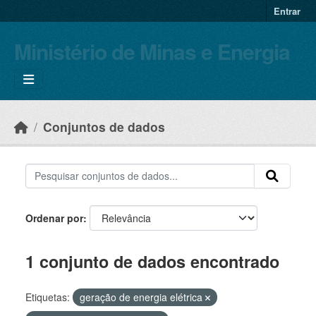
Skip to main content
Entrar
Ministério de Minas e Energia
Conjuntos de dados
Ordenar por
1 conjunto de dados encontrado
Etiquetas:
geração de energia elétrica