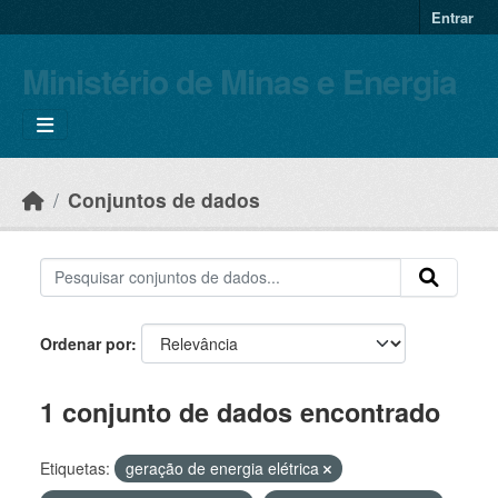
Skip to main content
Entrar
Ministério de Minas e Energia
Conjuntos de dados
Ordenar por
1 conjunto de dados encontrado
Etiquetas:
geração de energia elétrica