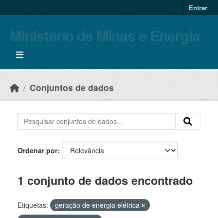
Skip to main content
Entrar
Ministério de Minas e Energia
Conjuntos de dados
Ordenar por
1 conjunto de dados encontrado
Etiquetas:
geração de energia elétrica