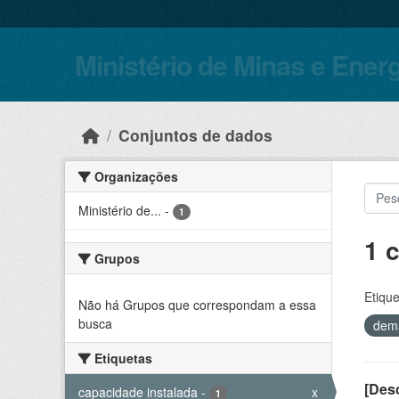
Skip to main content
Ministério de Minas e Ener
Conjuntos de dados
Organizações
Ministério de...
-
1
1 
Grupos
Etique
Não há Grupos que correspondam a essa
busca
dem
Etiquetas
[Desc
capacidade instalada
-
x
1