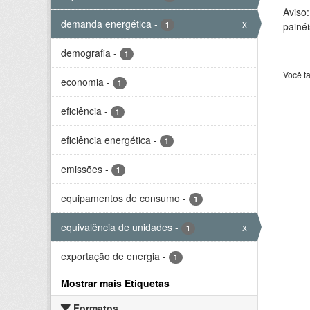
Aviso
demanda energética
-
x
1
painéi
demografia
-
1
Você t
economia
-
1
eficiência
-
1
eficiência energética
-
1
emissões
-
1
equipamentos de consumo
-
1
equivalência de unidades
-
x
1
exportação de energia
-
1
Mostrar mais Etiquetas
Formatos