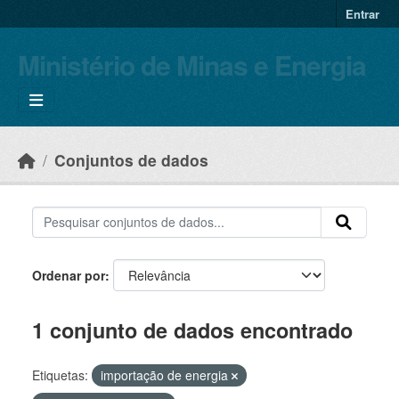
Skip to main content
Entrar
Ministério de Minas e Energia
Conjuntos de dados
Ordenar por
1 conjunto de dados encontrado
Etiquetas:
importação de energia