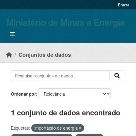
Skip to main content
Entrar
Ministério de Minas e Energia
Conjuntos de dados
Ordenar por
1 conjunto de dados encontrado
Etiquetas:
importação de energia