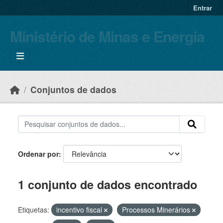
Skip to main content
Entrar
Ministério de Minas e Energia
Conjuntos de dados
Ordenar por
1 conjunto de dados encontrado
Etiquetas:
incentivo fiscal
Processos Minerários