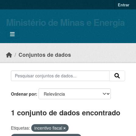
Skip to main content
Entrar
Ministério de Minas e Energia
Conjuntos de dados
Ordenar por
1 conjunto de dados encontrado
Etiquetas:
incentivo fiscal