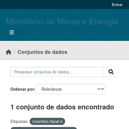
Skip to main content
Entrar
Ministério de Minas e Energia
Conjuntos de dados
Ordenar por
1 conjunto de dados encontrado
Etiquetas:
incentivo fiscal