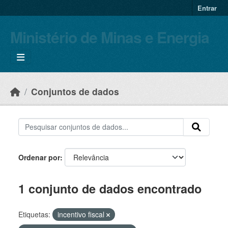
Skip to main content
Entrar
Ministério de Minas e Energia
Conjuntos de dados
Ordenar por
1 conjunto de dados encontrado
Etiquetas:
incentivo fiscal