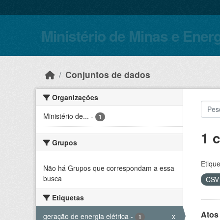
Skip to main content
Ministério de Minas e Ener
Conjuntos de dados
Organizações
Ministério de...
-
1
1 
Grupos
Etique
Não há Grupos que correspondam a essa
busca
CS
Etiquetas
Atos
geração de energia elétrica
-
x
1