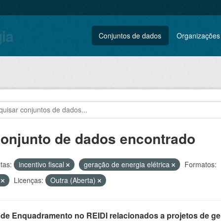
gia
Conjuntos de dados
Organizações
conjunto de dados encontrado
tas:
incentivo fiscal
geração de energia elétrica
Formatos:
V
Licenças:
Outra (Aberta)
 de Enquadramento no REIDI relacionados a projetos de ger