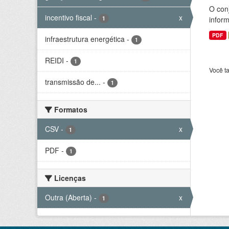
O conj
incentivo fiscal
-
x
1
infor
PDF
infraestrutura energética
-
1
REIDI
-
1
Você t
transmissão de...
-
1
Formatos
CSV
-
x
1
PDF
-
1
Licenças
Outra (Aberta)
-
x
1