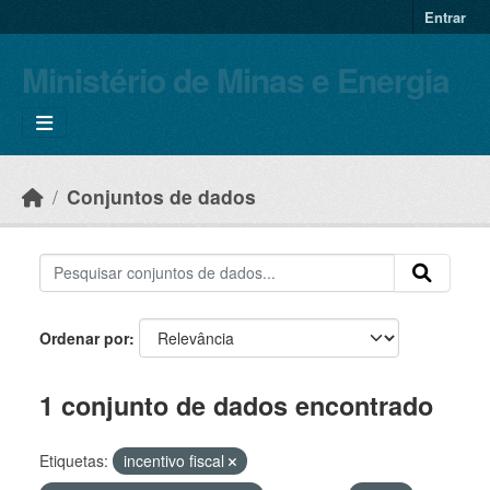
Skip to main content
Entrar
Ministério de Minas e Energia
Conjuntos de dados
Ordenar por
1 conjunto de dados encontrado
Etiquetas:
incentivo fiscal