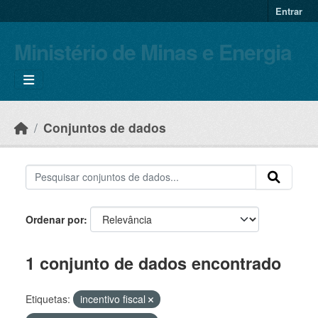
Skip to main content
Entrar
Ministério de Minas e Energia
Conjuntos de dados
Ordenar por
1 conjunto de dados encontrado
Etiquetas:
incentivo fiscal