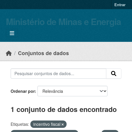
Skip to main content
Entrar
Ministério de Minas e Energia
Conjuntos de dados
Ordenar por
1 conjunto de dados encontrado
Etiquetas:
incentivo fiscal