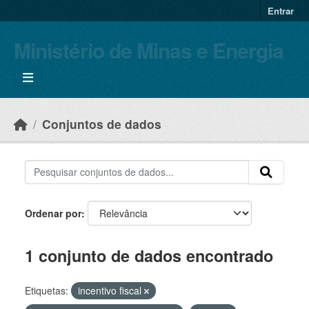
Skip to main content
Entrar
Ministério de Minas e Energia
Conjuntos de dados
Ordenar por
1 conjunto de dados encontrado
Etiquetas:
incentivo fiscal