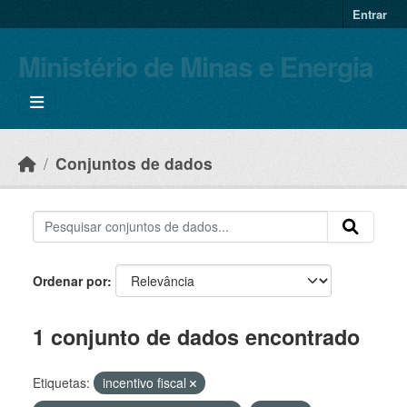
Skip to main content
Entrar
Ministério de Minas e Energia
Conjuntos de dados
Ordenar por
1 conjunto de dados encontrado
Etiquetas:
incentivo fiscal