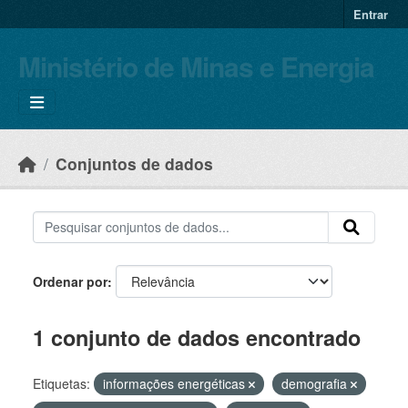
Skip to main content
Entrar
Ministério de Minas e Energia
Conjuntos de dados
Ordenar por
1 conjunto de dados encontrado
Etiquetas:
informações energéticas
demografia