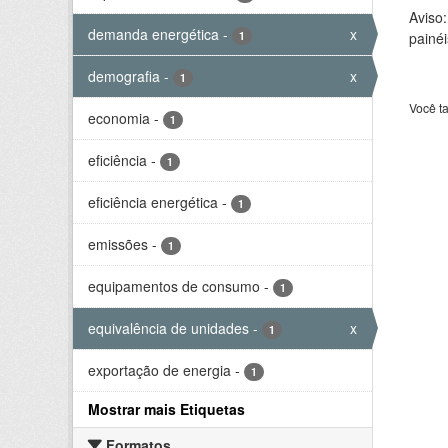
Aviso
demanda energética
-
x
1
painéi
demografia
-
x
1
Você t
economia
-
1
eficiência
-
1
eficiência energética
-
1
emissões
-
1
equipamentos de consumo
-
1
equivalência de unidades
-
x
1
exportação de energia
-
1
Mostrar mais Etiquetas
Formatos