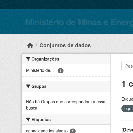
Skip to main content
Ministério de Minas e Ener
Conjuntos de dados
Organizações
Ministério de...
-
1
1 
Grupos
Etique
Não há Grupos que correspondam a essa
busca
equi
Etiquetas
[Desc
capacidade instalada
-
1