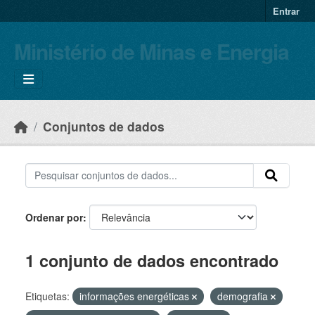
Skip to main content
Entrar
Ministério de Minas e Energia
Conjuntos de dados
Ordenar por
1 conjunto de dados encontrado
Etiquetas:
informações energéticas
demografia