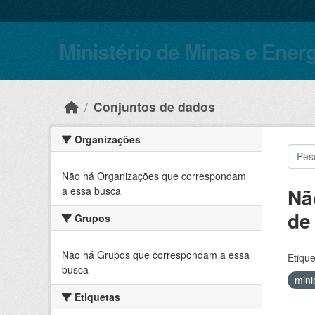
Skip to main content
Ministério de Minas e Ener
Conjuntos de dados
Organizações
Não há Organizações que correspondam
Nã
a essa busca
de
Grupos
Não há Grupos que correspondam a essa
Etique
busca
mini
Etiquetas