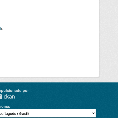
I
).
mpulsionado por
dioma