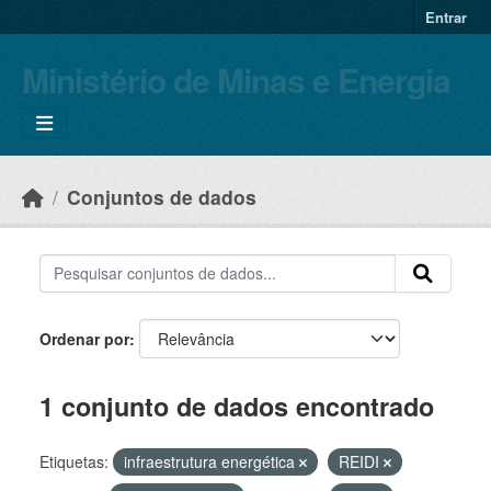
Skip to main content
Entrar
Ministério de Minas e Energia
Conjuntos de dados
Ordenar por
1 conjunto de dados encontrado
Etiquetas:
infraestrutura energética
REIDI