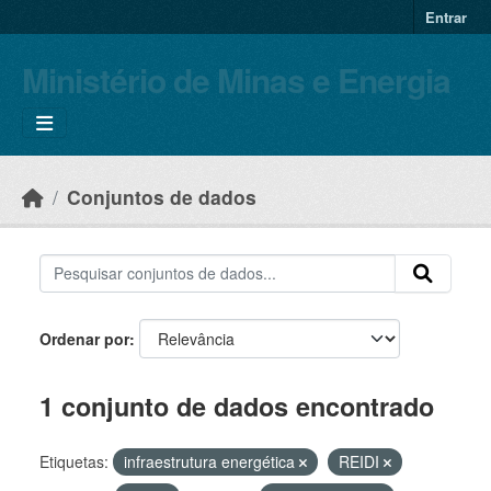
Skip to main content
Entrar
Ministério de Minas e Energia
Conjuntos de dados
Ordenar por
1 conjunto de dados encontrado
Etiquetas:
infraestrutura energética
REIDI