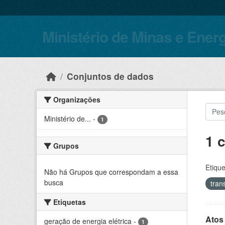
Skip to main content
Ministério de Minas e Ener
Conjuntos de dados
Organizações
Ministério de...
-
1
1 
Grupos
Etique
Não há Grupos que correspondam a essa
busca
tran
Etiquetas
Atos
geração de energia elétrica
-
1