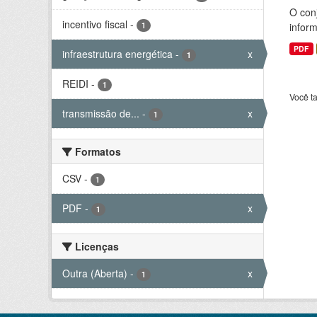
O conj
incentivo fiscal
-
1
infor
PDF
infraestrutura energética
-
x
1
REIDI
-
1
Você t
transmissão de...
-
x
1
Formatos
CSV
-
1
PDF
-
x
1
Licenças
Outra (Aberta)
-
x
1