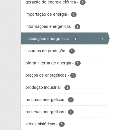
geração de energia elétrica
-
1
importação de energia
-
1
informações energéticas
-
1
instalações energéticas
-
x
1
insumos de produção
-
1
oferta interna de energia
-
1
preços de energéticos
-
1
produção industrial
-
1
recursos energéticos
-
1
reservas energéticas
-
1
séries históricas
-
1