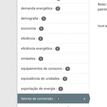
Aviso
demanda energética
-
1
painéi
demografia
-
1
Você t
economia
-
1
eficiência
-
1
eficiência energética
-
1
emissões
-
1
equipamentos de consumo
-
1
equivalência de unidades
-
1
exportação de energia
-
1
fatores de conversão
-
x
1