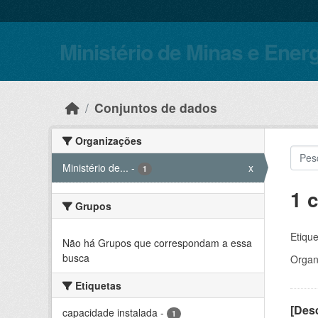
Skip to main content
Ministério de Minas e Ener
Conjuntos de dados
Organizações
Ministério de...
-
x
1
1 
Grupos
Etique
Não há Grupos que correspondam a essa
busca
Organ
Etiquetas
[Desc
capacidade instalada
-
1