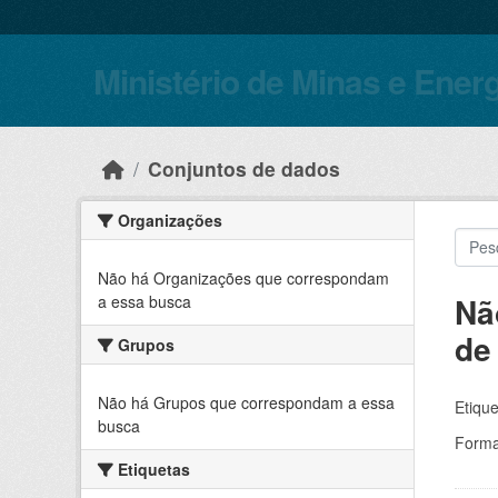
Skip to main content
Ministério de Minas e Ener
Conjuntos de dados
Organizações
Não há Organizações que correspondam
Nã
a essa busca
de
Grupos
Não há Grupos que correspondam a essa
Etique
busca
Forma
Etiquetas