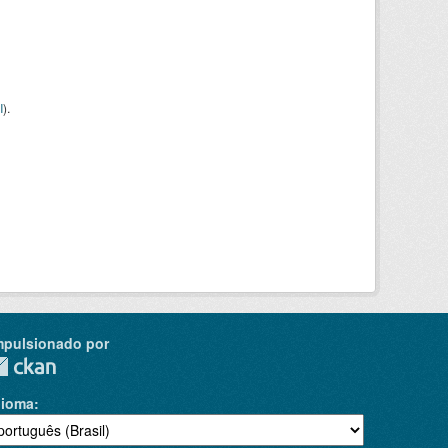
I
).
mpulsionado por
dioma