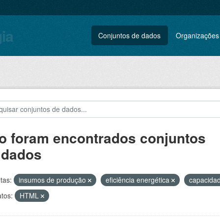
gia
Conjuntos de dados
Organizações
o foram encontrados conjuntos
 dados
tas:
insumos de produção
eficiência energética
capacidad
tos:
HTML