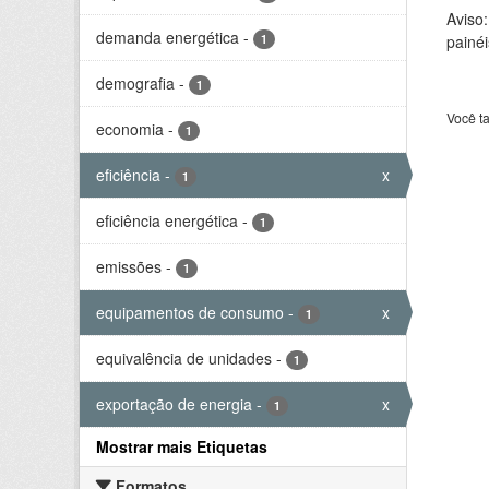
Aviso
demanda energética
-
1
painéi
demografia
-
1
Você t
economia
-
1
eficiência
-
x
1
eficiência energética
-
1
emissões
-
1
equipamentos de consumo
-
x
1
equivalência de unidades
-
1
exportação de energia
-
x
1
Mostrar mais Etiquetas
Formatos