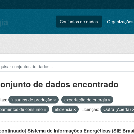
gia
Conjuntos de dados
Organizações
conjunto de dados encontrado
tas:
insumos de produção
exportação de energia
ipamentos de consumo
eficiência
Licenças:
Outra (Aberta)
ontinuado] Sistema de Informações Energéticas (SIE Brasi