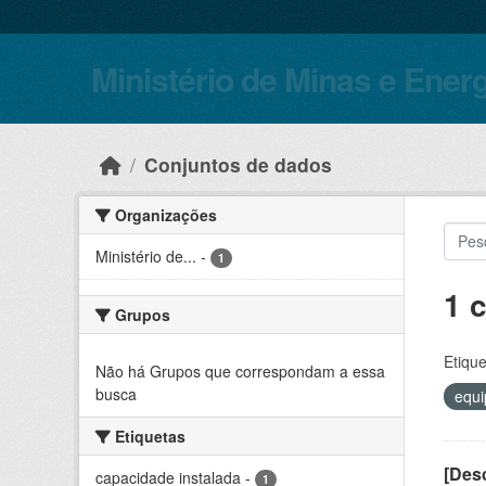
Skip to main content
Ministério de Minas e Ener
Conjuntos de dados
Organizações
Ministério de...
-
1
1 
Grupos
Etique
Não há Grupos que correspondam a essa
busca
equ
Etiquetas
[Desc
capacidade instalada
-
1