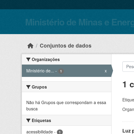
Skip to main content
Ministério de Minas e Ener
Conjuntos de dados
Organizações
Ministério de...
-
x
1
1 
Grupos
Etique
Não há Grupos que correspondam a essa
busca
Organ
Etiquetas
Luz 
acessibilidade
-
1