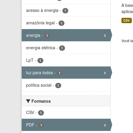
A bas
acesso à energia
-
1
aplica
CSV
amazônia legal
-
1
energia
-
x
1
Você t
energia elétrica
-
1
LpT
-
1
luz para todos
-
x
1
política social
-
1
Formatos
CSV
-
1
PDF
-
x
1