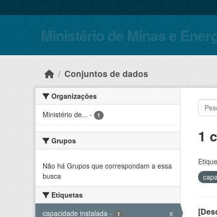
Skip to main content
Ministério de Minas e Ener
Conjuntos de dados
Organizações
Ministério de...
-
1
1 
Grupos
Etique
Não há Grupos que correspondam a essa
busca
capa
Etiquetas
[Desc
capacidade instalada
-
x
1