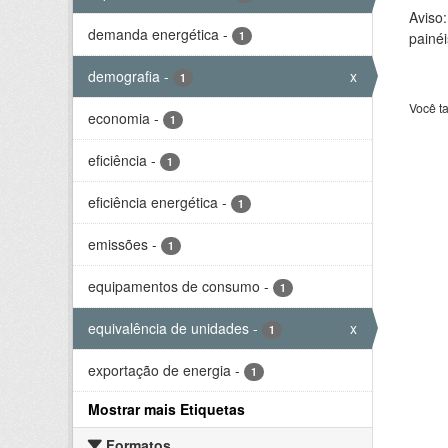
Aviso
demanda energética
-
1
painéi
demografia
-
x
1
Você t
economia
-
1
eficiência
-
1
eficiência energética
-
1
emissões
-
1
equipamentos de consumo
-
1
equivalência de unidades
-
x
1
exportação de energia
-
1
Mostrar mais Etiquetas
Formatos