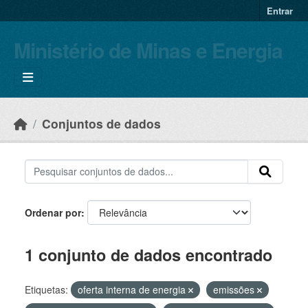
Skip to main content
Entrar
Ministério de Minas e Energia
Conjuntos de dados
Ordenar por
1 conjunto de dados encontrado
Etiquetas:
oferta interna de energia
emissões