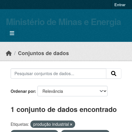
Skip to main content
Entrar
Ministério de Minas e Energia
Conjuntos de dados
Ordenar por
1 conjunto de dados encontrado
Etiquetas:
produção industrial