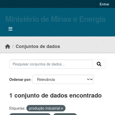
Skip to main content
Entrar
Ministério de Minas e Energia
Conjuntos de dados
Ordenar por
1 conjunto de dados encontrado
Etiquetas:
produção industrial