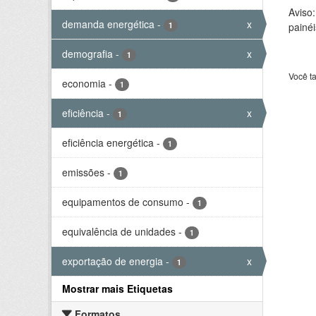
Aviso
demanda energética
-
x
1
painéi
demografia
-
x
1
Você t
economia
-
1
eficiência
-
x
1
eficiência energética
-
1
emissões
-
1
equipamentos de consumo
-
1
equivalência de unidades
-
1
exportação de energia
-
x
1
Mostrar mais Etiquetas
Formatos