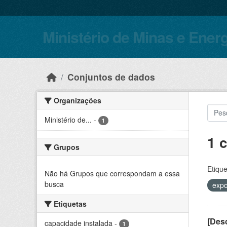
Skip to main content
Ministério de Minas e Ener
Conjuntos de dados
Organizações
Ministério de...
-
1
1 
Grupos
Etique
Não há Grupos que correspondam a essa
busca
expo
Etiquetas
[Desc
capacidade instalada
-
1