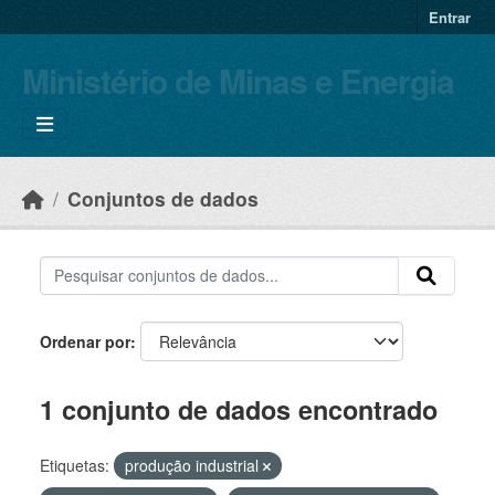
Skip to main content
Entrar
Ministério de Minas e Energia
Conjuntos de dados
Ordenar por
1 conjunto de dados encontrado
Etiquetas:
produção industrial