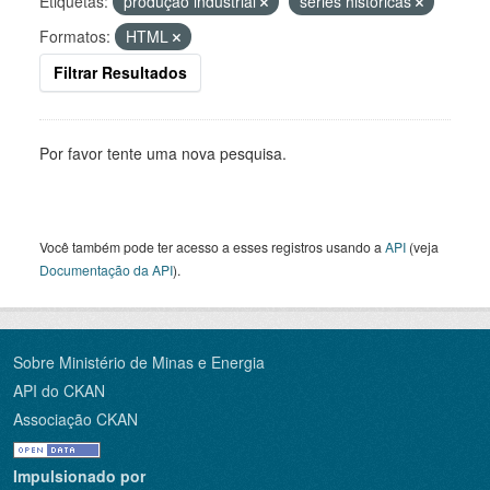
Etiquetas:
produção industrial
séries históricas
Formatos:
HTML
Filtrar Resultados
Por favor tente uma nova pesquisa.
Você também pode ter acesso a esses registros usando a
API
(veja
Documentação da API
).
Sobre Ministério de Minas e Energia
API do CKAN
Associação CKAN
Impulsionado por