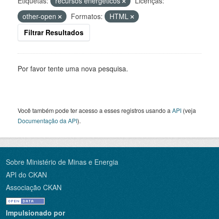
Etiquetas:
recursos energéticos
Licenças:
other-open
Formatos:
HTML
Filtrar Resultados
Por favor tente uma nova pesquisa.
Você também pode ter acesso a esses registros usando a
API
(veja
Documentação da API
).
Sobre Ministério de Minas e Energia
API do CKAN
Associação CKAN
Impulsionado por