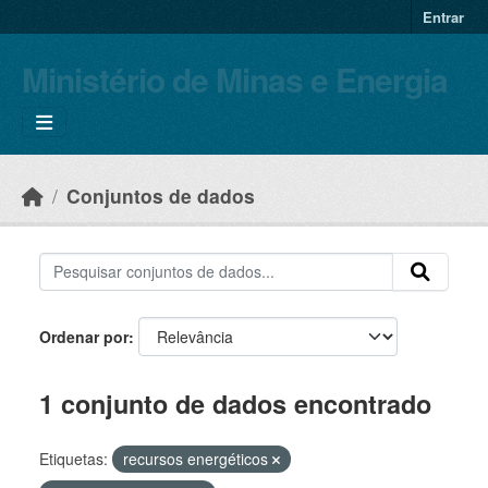
Skip to main content
Entrar
Ministério de Minas e Energia
Conjuntos de dados
Ordenar por
1 conjunto de dados encontrado
Etiquetas:
recursos energéticos